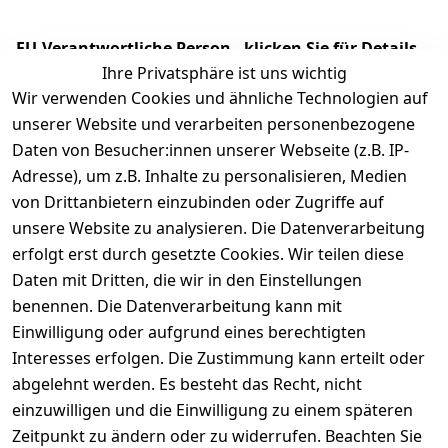
EU-Verantwortliche Person - klicken Sie für Details
Ihre Privatsphäre ist uns wichtig
Wir verwenden Cookies und ähnliche Technologien auf
unserer Website und verarbeiten personenbezogene
Daten von Besucher:innen unserer Webseite (z.B. IP-
Adresse), um z.B. Inhalte zu personalisieren, Medien
von Drittanbietern einzubinden oder Zugriffe auf
unsere Website zu analysieren. Die Datenverarbeitung
erfolgt erst durch gesetzte Cookies. Wir teilen diese
Daten mit Dritten, die wir in den Einstellungen
Rechtliches
Services
benennen. Die Datenverarbeitung kann mit
AGB
Kontakt
Einwilligung oder aufgrund eines berechtigten
Impressum
Registrieren
Interesses erfolgen. Die Zustimmung kann erteilt oder
Datenschutze
abgelehnt werden. Es besteht das Recht, nicht
rklärung
einzuwilligen und die Einwilligung zu einem späteren
Zeitpunkt zu ändern oder zu widerrufen. Beachten Sie
Barrierefreihe