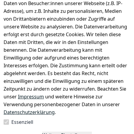
Widerruf bestätigen
Daten von Besucher:innen unserer Webseite (z.B. IP-
Adresse), um z.B. Inhalte zu personalisieren, Medien
von Drittanbietern einzubinden oder Zugriffe auf
unsere Website zu analysieren. Die Datenverarbeitung
erfolgt erst durch gesetzte Cookies. Wir teilen diese
Daten mit Dritten, die wir in den Einstellungen
Rechtliches
Services
benennen. Die Datenverarbeitung kann mit
AGB
Kontakt
Einwilligung oder aufgrund eines berechtigten
Impressum
Registrieren
Interesses erfolgen. Die Zustimmung kann erteilt oder
Datenschutze
abgelehnt werden. Es besteht das Recht, nicht
rklärung
einzuwilligen und die Einwilligung zu einem späteren
Zeitpunkt zu ändern oder zu widerrufen. Beachten Sie
Barrierefreihe
itserklärung
unser
Impressum
und weitere Hinweise zur
Verwendung personenbezogener Daten in unserer
Widerrufsrec
Datenschutzerklärung
.
ht
Essenziell
Vertrag