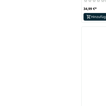
34,99 €
*
Hinzufü