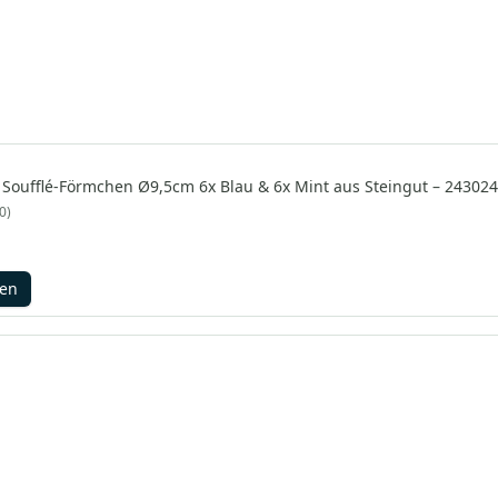
 Soufflé-Förmchen Ø9,5cm 6x Blau & 6x Mint aus Steingut – 24302
0
gen