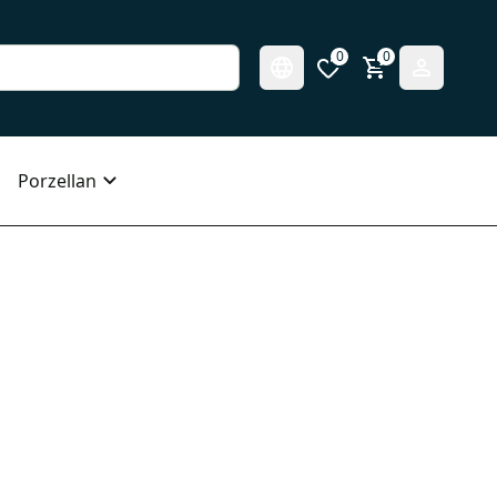
0
0
Porzellan