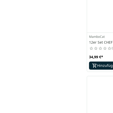
MamboCat
12er Set CHEF
34,99 €
*
Hinzufü