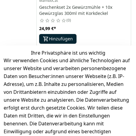
MamboCat
Geschenkset 2x Gewürzmühle + 10x
Gewürzglas 300ml mit Korkdeckel
0
24,99 €
*
Hinzufügen
Ihre Privatsphäre ist uns wichtig
Wir verwenden Cookies und ähnliche Technologien auf
*
inkl. ges. MwSt
zzgl.
Versandkosten
unserer Website und verarbeiten personenbezogene
Daten von Besucher:innen unserer Webseite (z.B. IP-
1
Adresse), um z.B. Inhalte zu personalisieren, Medien
von Drittanbietern einzubinden oder Zugriffe auf
unsere Website zu analysieren. Die Datenverarbeitung
erfolgt erst durch gesetzte Cookies. Wir teilen diese
Daten mit Dritten, die wir in den Einstellungen
Rechtliches
Services
benennen. Die Datenverarbeitung kann mit
AGB
Kontakt
Einwilligung oder aufgrund eines berechtigten