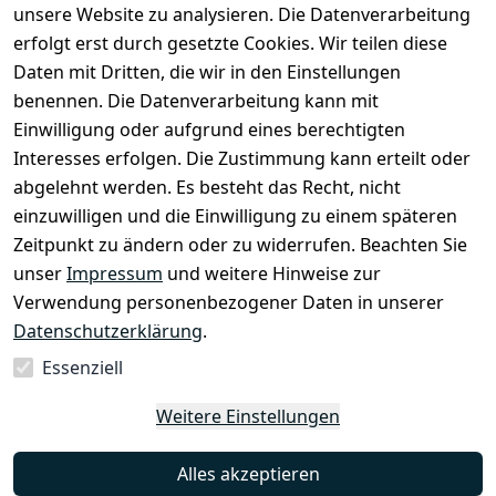
unsere Website zu analysieren. Die Datenverarbeitung
erfolgt erst durch gesetzte Cookies. Wir teilen diese
Daten mit Dritten, die wir in den Einstellungen
Rechtliches
Services
benennen. Die Datenverarbeitung kann mit
AGB
Kontakt
Einwilligung oder aufgrund eines berechtigten
Impressum
Registrieren
Interesses erfolgen. Die Zustimmung kann erteilt oder
Datenschutze
abgelehnt werden. Es besteht das Recht, nicht
rklärung
einzuwilligen und die Einwilligung zu einem späteren
Zeitpunkt zu ändern oder zu widerrufen. Beachten Sie
Barrierefreihe
itserklärung
unser
Impressum
und weitere Hinweise zur
Verwendung personenbezogener Daten in unserer
Widerrufsrec
Datenschutzerklärung
.
ht
Essenziell
Vertrag
Weitere Einstellungen
widerrufen
Alles akzeptieren