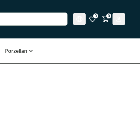
0
0
Porzellan