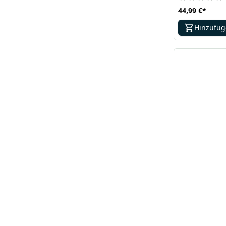
44,99 €
*
Hinzufü