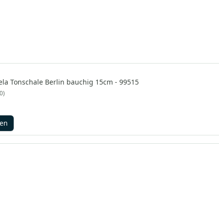
ela Tonschale Berlin bauchig 15cm - 99515
0
gen