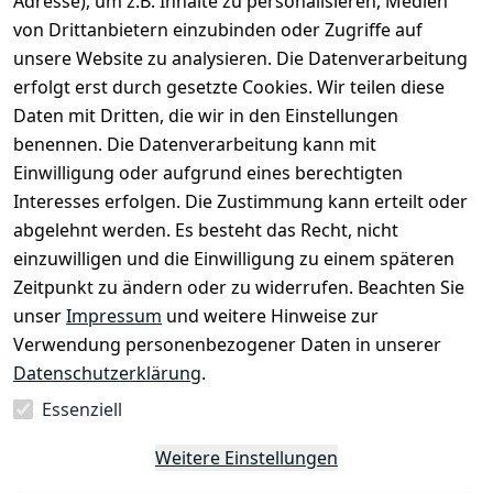
Adresse), um z.B. Inhalte zu personalisieren, Medien
von Drittanbietern einzubinden oder Zugriffe auf
unsere Website zu analysieren. Die Datenverarbeitung
erfolgt erst durch gesetzte Cookies. Wir teilen diese
Daten mit Dritten, die wir in den Einstellungen
Rechtliches
Services
benennen. Die Datenverarbeitung kann mit
AGB
Kontakt
Einwilligung oder aufgrund eines berechtigten
Impressum
Registrieren
Interesses erfolgen. Die Zustimmung kann erteilt oder
Datenschutze
abgelehnt werden. Es besteht das Recht, nicht
rklärung
einzuwilligen und die Einwilligung zu einem späteren
Zeitpunkt zu ändern oder zu widerrufen. Beachten Sie
Barrierefreihe
itserklärung
unser
Impressum
und weitere Hinweise zur
Verwendung personenbezogener Daten in unserer
Widerrufsrec
Datenschutzerklärung
.
ht
Essenziell
Vertrag
Weitere Einstellungen
widerrufen