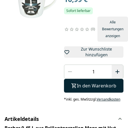
Sofort lieferbar
Alle
0
Bewertungen
anzeigen
Zur Wunschliste
hinzufügen
In den Warenkorb
*
inkl. ges. MwSt
zzgl.
Versandkosten
Artikeldetails
Becher 0,45 L aus Brillantporzellan Mops mit Hut –