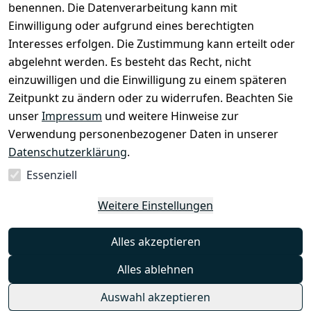
benennen. Die Datenverarbeitung kann mit
AGB
Kontakt
Einwilligung oder aufgrund eines berechtigten
Impressum
Registrieren
Interesses erfolgen. Die Zustimmung kann erteilt oder
Datenschutze
abgelehnt werden. Es besteht das Recht, nicht
rklärung
einzuwilligen und die Einwilligung zu einem späteren
Zeitpunkt zu ändern oder zu widerrufen. Beachten Sie
Barrierefreihe
itserklärung
unser
Impressum
und weitere Hinweise zur
Verwendung personenbezogener Daten in unserer
Widerrufsrec
Datenschutzerklärung
.
ht
Essenziell
Vertrag
Weitere Einstellungen
widerrufen
Alles akzeptieren
Alles ablehnen
Auswahl akzeptieren
© Mambocat 2025