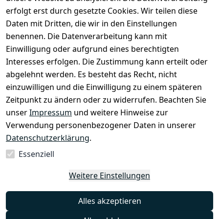
erfolgt erst durch gesetzte Cookies. Wir teilen diese
Daten mit Dritten, die wir in den Einstellungen
Rechtliches
Services
benennen. Die Datenverarbeitung kann mit
AGB
Kontakt
Einwilligung oder aufgrund eines berechtigten
Impressum
Registrieren
Interesses erfolgen. Die Zustimmung kann erteilt oder
Datenschutze
abgelehnt werden. Es besteht das Recht, nicht
rklärung
einzuwilligen und die Einwilligung zu einem späteren
Zeitpunkt zu ändern oder zu widerrufen. Beachten Sie
Barrierefreihe
itserklärung
unser
Impressum
und weitere Hinweise zur
Verwendung personenbezogener Daten in unserer
Widerrufsrec
Datenschutzerklärung
.
ht
Essenziell
Vertrag
Weitere Einstellungen
widerrufen
Alles akzeptieren