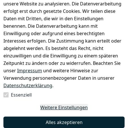
unsere Website zu analysieren. Die Datenverarbeitung
erfolgt erst durch gesetzte Cookies. Wir teilen diese
Daten mit Dritten, die wir in den Einstellungen
Rechtliches
Services
benennen. Die Datenverarbeitung kann mit
AGB
Kontakt
Einwilligung oder aufgrund eines berechtigten
Impressum
Registrieren
Interesses erfolgen. Die Zustimmung kann erteilt oder
Datenschutze
abgelehnt werden. Es besteht das Recht, nicht
rklärung
einzuwilligen und die Einwilligung zu einem späteren
Zeitpunkt zu ändern oder zu widerrufen. Beachten Sie
Barrierefreihe
itserklärung
unser
Impressum
und weitere Hinweise zur
Verwendung personenbezogener Daten in unserer
Widerrufsrec
Datenschutzerklärung
.
ht
Essenziell
Vertrag
Weitere Einstellungen
widerrufen
Alles akzeptieren