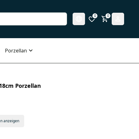
0
0
Porzellan
 18cm Porzellan
en anzeigen