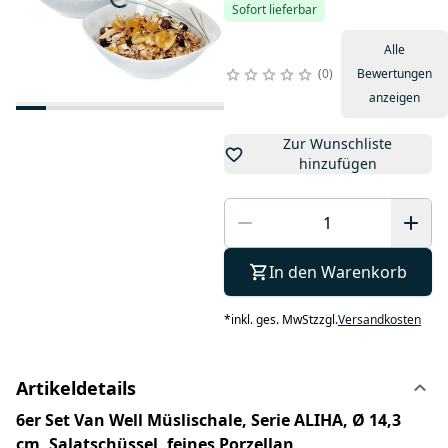
Sofort lieferbar
Alle
0
Bewertungen
anzeigen
Zur Wunschliste
hinzufügen
In den Warenkorb
*
inkl. ges. MwSt
zzgl.
Versandkosten
Artikeldetails
6er Set Van Well Müslischale, Serie ALIHA,
Ø 14,3
cm, Salatschüssel, feines Porzellan