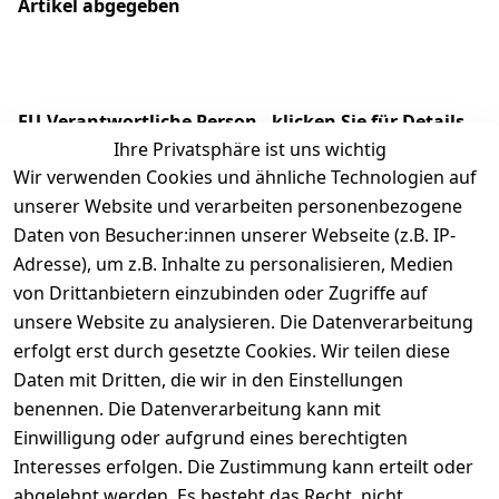
Artikel abgegeben
EU-Verantwortliche Person - klicken Sie für Details
Ihre Privatsphäre ist uns wichtig
Wir verwenden Cookies und ähnliche Technologien auf
unserer Website und verarbeiten personenbezogene
Daten von Besucher:innen unserer Webseite (z.B. IP-
Adresse), um z.B. Inhalte zu personalisieren, Medien
von Drittanbietern einzubinden oder Zugriffe auf
unsere Website zu analysieren. Die Datenverarbeitung
erfolgt erst durch gesetzte Cookies. Wir teilen diese
Daten mit Dritten, die wir in den Einstellungen
Rechtliches
Services
benennen. Die Datenverarbeitung kann mit
AGB
Kontakt
Einwilligung oder aufgrund eines berechtigten
Impressum
Registrieren
Interesses erfolgen. Die Zustimmung kann erteilt oder
Datenschutze
abgelehnt werden. Es besteht das Recht, nicht