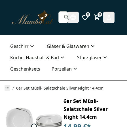
0
0
Geschirr
Gläser & Glaswaren
Küche, Haushalt & Bad
Sturzgläser
Geschenksets
Porzellan
6er Set Müsli- Salatschale Silver Night 14,4cm
6er Set Müsli-
Salatschale Silver
Night 14,4cm
14,99 €
*