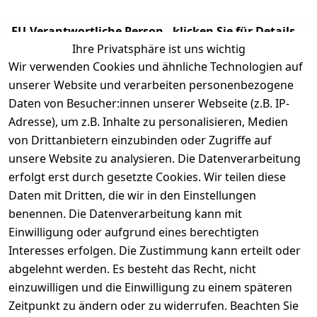
EU-Verantwortliche Person - klicken Sie für Details
Ihre Privatsphäre ist uns wichtig
Wir verwenden Cookies und ähnliche Technologien auf
unserer Website und verarbeiten personenbezogene
Daten von Besucher:innen unserer Webseite (z.B. IP-
Adresse), um z.B. Inhalte zu personalisieren, Medien
von Drittanbietern einzubinden oder Zugriffe auf
unsere Website zu analysieren. Die Datenverarbeitung
erfolgt erst durch gesetzte Cookies. Wir teilen diese
Daten mit Dritten, die wir in den Einstellungen
Rechtliches
Services
benennen. Die Datenverarbeitung kann mit
AGB
Kontakt
Einwilligung oder aufgrund eines berechtigten
Impressum
Registrieren
Interesses erfolgen. Die Zustimmung kann erteilt oder
Datenschutze
abgelehnt werden. Es besteht das Recht, nicht
rklärung
einzuwilligen und die Einwilligung zu einem späteren
Zeitpunkt zu ändern oder zu widerrufen. Beachten Sie
Barrierefreihe