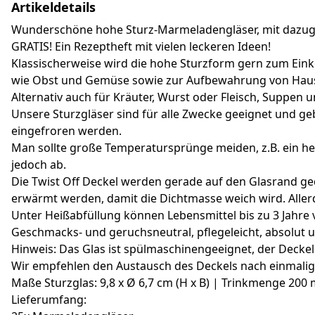
Artikeldetails
Wunderschöne hohe Sturz-Marmeladengläser, mit dazugeh
GRATIS! Ein Rezeptheft mit vielen leckeren Ideen!
Klassischerweise wird die hohe Sturzform gern zum Eink
wie Obst und Gemüse sowie zur Aufbewahrung von Haus
Alternativ auch für Kräuter, Wurst oder Fleisch, Suppe
Unsere Sturzgläser sind für alle Zwecke geeignet und g
eingefroren werden.
Man sollte große Temperatursprünge meiden, z.B. ein hei
jedoch ab.
Die Twist Off Deckel werden gerade auf den Glasrand ged
erwärmt werden, damit die Dichtmasse weich wird. Allerd
Unter Heißabfüllung können Lebensmittel bis zu 3 Jahr
Geschmacks- und geruchsneutral, pflegeleicht, absolut 
Hinweis: Das Glas ist spülmaschinengeeignet, der Deckel 
Wir empfehlen den Austausch des Deckels nach einmal
Maße Sturzglas: 9,8 x Ø 6,7 cm (H x B) | Trinkmenge 200
Lieferumfang: