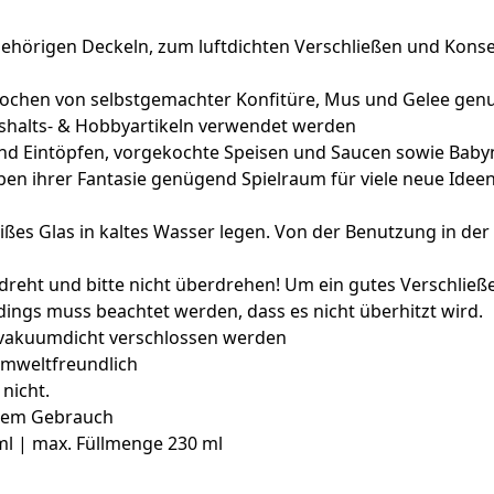
örigen Deckeln, zum luftdichten Verschließen und Konser
ochen von selbstgemachter Konfitüre, Mus und Gelee genut
halts- & Hobbyartikeln verwendet werden
n und Eintöpfen, vorgekochte Speisen und Saucen sowie Bab
eben ihrer Fantasie genügend Spielraum für viele neue Ide
ßes Glas in kaltes Wasser legen. Von der Benutzung in der 
reht und bitte nicht überdrehen! Um ein gutes Verschließe
ings muss beachtet werden, dass es nicht überhitzt wird.
e vakuumdicht verschlossen werden
umweltfreundlich
nicht.
igem Gebrauch
 ml | max. Füllmenge 230 ml