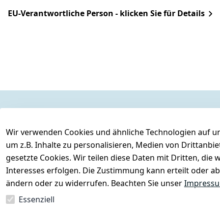
EU-Verantwortliche Person - klicken Sie für Details
Rechtliches
Services
Wir verwenden Cookies und ähnliche Technologien auf un
AGB
Kontakt
um z.B. Inhalte zu personalisieren, Medien von Drittanbi
Impressum
Registrieren
gesetzte Cookies. Wir teilen diese Daten mit Dritten, di
Datenschutzerklärung
Interesses erfolgen. Die Zustimmung kann erteilt oder ab
Barrierefreiheitserklärung
ändern oder zu widerrufen. Beachten Sie unser
Impress
Widerrufsrecht
Essenziell