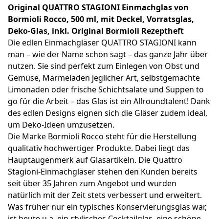
Original QUATTRO STAGIONI Einmachglas von
Bormioli Rocco, 500 ml, mit Deckel, Vorratsglas,
Deko-Glas, inkl. Original Bormioli Rezeptheft
Die edlen Einmachgläser QUATTRO STAGIONI kann
man – wie der Name schon sagt – das ganze Jahr über
nutzen. Sie sind perfekt zum Einlegen von Obst und
Gemüse, Marmeladen jeglicher Art, selbstgemachte
Limonaden oder frische Schichtsalate und Suppen to
go für die Arbeit – das Glas ist ein Allroundtalent! Dank
des edlen Designs eignen sich die Gläser zudem ideal,
um Deko-Ideen umzusetzen.
Die Marke Bormioli Rocco steht für die Herstellung
qualitativ hochwertiger Produkte. Dabei liegt das
Hauptaugenmerk auf Glasartikeln. Die Quattro
Stagioni-Einmachgläser stehen den Kunden bereits
seit über 35 Jahren zum Angebot und wurden
natürlich mit der Zeit stets verbessert und erweitert.
Was früher nur ein typisches Konservierungsglas war,
ist heute u.a. ein stylisches Cocktailglas, eine schöne