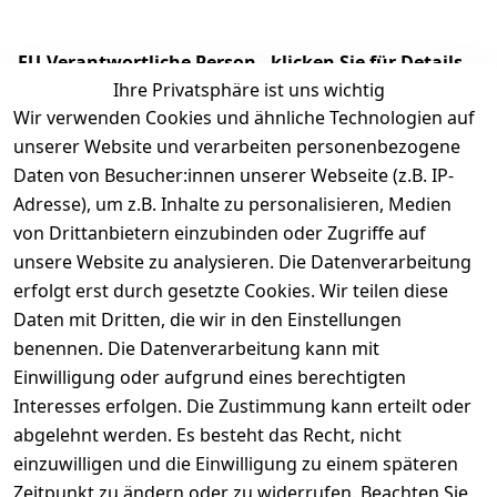
EU-Verantwortliche Person - klicken Sie für Details
Ihre Privatsphäre ist uns wichtig
Wir verwenden Cookies und ähnliche Technologien auf
unserer Website und verarbeiten personenbezogene
Daten von Besucher:innen unserer Webseite (z.B. IP-
Adresse), um z.B. Inhalte zu personalisieren, Medien
von Drittanbietern einzubinden oder Zugriffe auf
unsere Website zu analysieren. Die Datenverarbeitung
erfolgt erst durch gesetzte Cookies. Wir teilen diese
Daten mit Dritten, die wir in den Einstellungen
Rechtliches
Services
benennen. Die Datenverarbeitung kann mit
AGB
Kontakt
Einwilligung oder aufgrund eines berechtigten
Impressum
Registrieren
Interesses erfolgen. Die Zustimmung kann erteilt oder
Datenschutze
abgelehnt werden. Es besteht das Recht, nicht
rklärung
einzuwilligen und die Einwilligung zu einem späteren
Zeitpunkt zu ändern oder zu widerrufen. Beachten Sie
Barrierefreihe