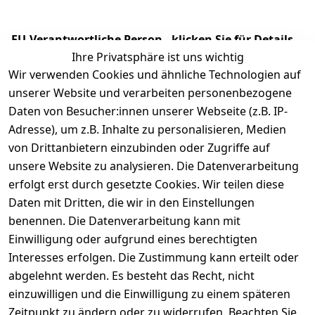
EU-Verantwortliche Person - klicken Sie für Details
Ihre Privatsphäre ist uns wichtig
Wir verwenden Cookies und ähnliche Technologien auf
unserer Website und verarbeiten personenbezogene
Daten von Besucher:innen unserer Webseite (z.B. IP-
Adresse), um z.B. Inhalte zu personalisieren, Medien
von Drittanbietern einzubinden oder Zugriffe auf
unsere Website zu analysieren. Die Datenverarbeitung
erfolgt erst durch gesetzte Cookies. Wir teilen diese
Daten mit Dritten, die wir in den Einstellungen
Rechtliches
Services
benennen. Die Datenverarbeitung kann mit
AGB
Kontakt
Einwilligung oder aufgrund eines berechtigten
Impressum
Registrieren
Interesses erfolgen. Die Zustimmung kann erteilt oder
Datenschutze
abgelehnt werden. Es besteht das Recht, nicht
rklärung
einzuwilligen und die Einwilligung zu einem späteren
Zeitpunkt zu ändern oder zu widerrufen. Beachten Sie
Barrierefreihe