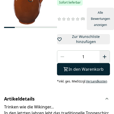
Sofort lieferbar
Alle
0
Bewertungen
anzeigen
Zur Wunschliste
hinzufügen
In den Warenkorb
*
inkl. ges. MwSt
zzgl.
Versandkosten
Artikeldetails
Trinken wie die Wikinger…
In den letzten Jahren lebt das traditionelle Tongeschirr