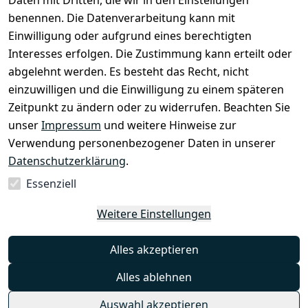
Daten mit Dritten, die wir in den Einstellungen
Rechtliches
Services
benennen. Die Datenverarbeitung kann mit
AGB
Kontakt
Einwilligung oder aufgrund eines berechtigten
Impressum
Registrieren
Interesses erfolgen. Die Zustimmung kann erteilt oder
Datenschutze
abgelehnt werden. Es besteht das Recht, nicht
rklärung
einzuwilligen und die Einwilligung zu einem späteren
Zeitpunkt zu ändern oder zu widerrufen. Beachten Sie
Barrierefreihe
itserklärung
unser
Impressum
und weitere Hinweise zur
Verwendung personenbezogener Daten in unserer
Widerrufsrec
Datenschutzerklärung
.
ht
Essenziell
Vertrag
Weitere Einstellungen
widerrufen
Alles akzeptieren
Alles ablehnen
Auswahl akzeptieren
© Mambocat 2025