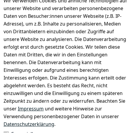
Wir verwenden Cookies und ähnliche Technologien auf
unserer Website und verarbeiten personenbezogene
Daten von Besucher:innen unserer Webseite (z.B. IP-
Adresse), um z.B. Inhalte zu personalisieren, Medien
von Drittanbietern einzubinden oder Zugriffe auf
unsere Website zu analysieren. Die Datenverarbeitung
erfolgt erst durch gesetzte Cookies. Wir teilen diese
Daten mit Dritten, die wir in den Einstellungen
Rechtliches
Services
benennen. Die Datenverarbeitung kann mit
AGB
Kontakt
Einwilligung oder aufgrund eines berechtigten
Impressum
Registrieren
Interesses erfolgen. Die Zustimmung kann erteilt oder
Datenschutze
abgelehnt werden. Es besteht das Recht, nicht
rklärung
einzuwilligen und die Einwilligung zu einem späteren
Zeitpunkt zu ändern oder zu widerrufen. Beachten Sie
Barrierefreihe
itserklärung
unser
Impressum
und weitere Hinweise zur
Verwendung personenbezogener Daten in unserer
Widerrufsrec
Datenschutzerklärung
.
ht