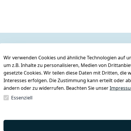
Rechtliches
Services
Wir verwenden Cookies und ähnliche Technologien auf un
AGB
Kontakt
um z.B. Inhalte zu personalisieren, Medien von Drittanbi
Impressum
Registrieren
gesetzte Cookies. Wir teilen diese Daten mit Dritten, di
Datenschutzerklärung
Interesses erfolgen. Die Zustimmung kann erteilt oder ab
Barrierefreiheitserklärung
ändern oder zu widerrufen. Beachten Sie unser
Impress
Widerrufsrecht
Essenziell
Vertrag widerrufen