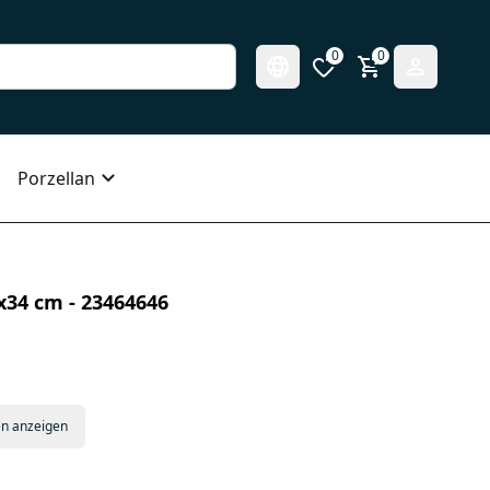
0
0
Porzellan
7x34 cm - 23464646
en anzeigen