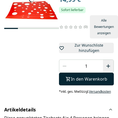
Sofort lieferbar
Alle
0
Bewertungen
anzeigen
Zur Wunschliste
hinzufügen
In den Warenkorb
*
inkl. ges. MwSt
zzgl.
Versandkosten
Artikeldetails
Diese gepunkteten Tischsets für 4 Personen bringen