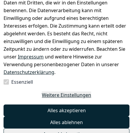
Daten mit Dritten, die wir in den Einstellungen
Rechtliches
Services
benennen. Die Datenverarbeitung kann mit
AGB
Kontakt
Einwilligung oder aufgrund eines berechtigten
Impressum
Registrieren
Interesses erfolgen. Die Zustimmung kann erteilt oder
Datenschutze
abgelehnt werden. Es besteht das Recht, nicht
rklärung
einzuwilligen und die Einwilligung zu einem späteren
Zeitpunkt zu ändern oder zu widerrufen. Beachten Sie
Barrierefreihe
itserklärung
unser
Impressum
und weitere Hinweise zur
Verwendung personenbezogener Daten in unserer
Widerrufsrec
Datenschutzerklärung
.
ht
Essenziell
Vertrag
Weitere Einstellungen
widerrufen
Alles akzeptieren
Alles ablehnen