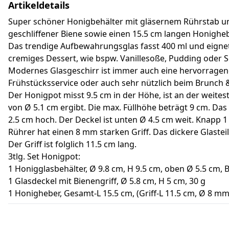
Artikeldetails
Super schöner Honigbehälter mit gläsernem Rührstab und
geschliffener Biene sowie einen 15.5 cm langen Honigheb
Das trendige Aufbewahrungsglas fasst 400 ml und eignet
cremiges Dessert, wie bspw. Vanillesoße, Pudding oder 
Modernes Glasgeschirr ist immer auch eine hervorragen
Frühstücksservice oder auch sehr nützlich beim Brunch &
Der Honigpot misst 9.5 cm in der Höhe, ist an der weites
von Ø 5.1 cm ergibt. Die max. Füllhöhe beträgt 9 cm. Da
2.5 cm hoch. Der Deckel ist unten Ø 4.5 cm weit. Knapp 
Rührer hat einen 8 mm starken Griff. Das dickere Glasteil
Der Griff ist folglich 11.5 cm lang.
3tlg. Set Honigpot:
1 Honigglasbehälter, Ø 9.8 cm, H 9.5 cm, oben Ø 5.5 cm, 
1 Glasdeckel mit Bienengriff, Ø 5.8 cm, H 5 cm, 30 g
1 Honigheber, Gesamt-L 15.5 cm, (Griff-L 11.5 cm, Ø 8 mm