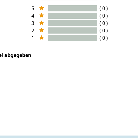
5
( 0 )
4
( 0 )
3
( 0 )
2
( 0 )
1
( 0 )
kel abgegeben