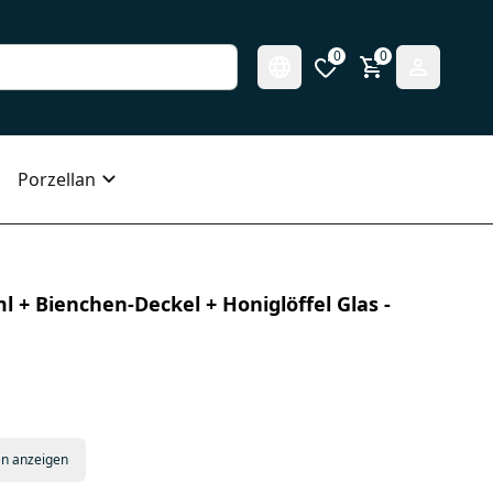
0
0
Porzellan
ml + Bienchen-Deckel + Honiglöffel Glas -
en anzeigen