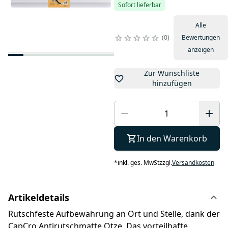
Sofort lieferbar
Alle
0
Bewertungen
anzeigen
Zur Wunschliste
hinzufügen
In den Warenkorb
*
inkl. ges. MwSt
zzgl.
Versandkosten
Artikeldetails
Rutschfeste Aufbewahrung an Ort und Stelle, dank der
CapCro Antirutschmatte Otze. Das vorteilhafte