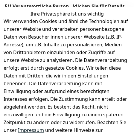
EU-Verantwortliche Person - klicken Sie für Details
Ihre Privatsphäre ist uns wichtig
Wir verwenden Cookies und ähnliche Technologien auf
unserer Website und verarbeiten personenbezogene
Daten von Besucher:innen unserer Webseite (z.B. IP-
Adresse), um z.B. Inhalte zu personalisieren, Medien
von Drittanbietern einzubinden oder Zugriffe auf
unsere Website zu analysieren. Die Datenverarbeitung
erfolgt erst durch gesetzte Cookies. Wir teilen diese
Daten mit Dritten, die wir in den Einstellungen
Rechtliches
Services
benennen. Die Datenverarbeitung kann mit
AGB
Kontakt
Einwilligung oder aufgrund eines berechtigten
Impressum
Registrieren
Interesses erfolgen. Die Zustimmung kann erteilt oder
Datenschutze
abgelehnt werden. Es besteht das Recht, nicht
rklärung
einzuwilligen und die Einwilligung zu einem späteren
Zeitpunkt zu ändern oder zu widerrufen. Beachten Sie
Barrierefreihe
itserklärung
unser
Impressum
und weitere Hinweise zur