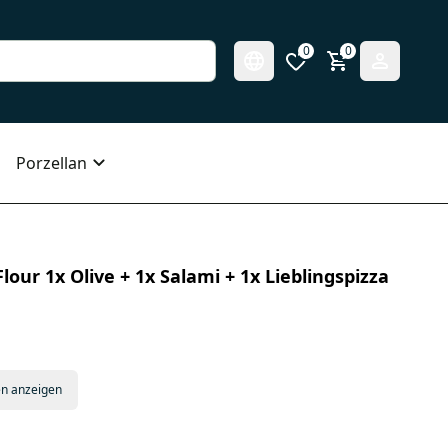
0
0
Porzellan
Flour 1x Olive + 1x Salami + 1x Lieblingspizza
en anzeigen