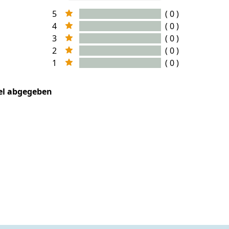
5
( 0 )
4
( 0 )
3
( 0 )
2
( 0 )
1
( 0 )
kel abgegeben