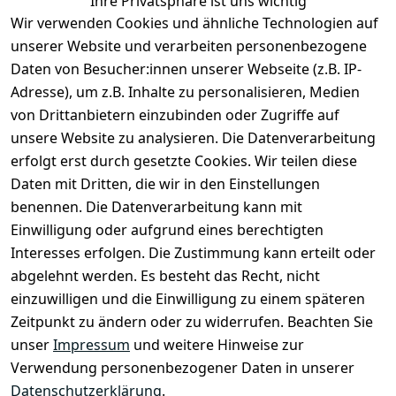
Ihre Privatsphäre ist uns wichtig
Wir verwenden Cookies und ähnliche Technologien auf
unserer Website und verarbeiten personenbezogene
Daten von Besucher:innen unserer Webseite (z.B. IP-
Adresse), um z.B. Inhalte zu personalisieren, Medien
von Drittanbietern einzubinden oder Zugriffe auf
unsere Website zu analysieren. Die Datenverarbeitung
erfolgt erst durch gesetzte Cookies. Wir teilen diese
Daten mit Dritten, die wir in den Einstellungen
Rechtliches
Services
benennen. Die Datenverarbeitung kann mit
AGB
Kontakt
Einwilligung oder aufgrund eines berechtigten
Impressum
Registrieren
Interesses erfolgen. Die Zustimmung kann erteilt oder
Datenschutze
abgelehnt werden. Es besteht das Recht, nicht
rklärung
einzuwilligen und die Einwilligung zu einem späteren
Zeitpunkt zu ändern oder zu widerrufen. Beachten Sie
Barrierefreihe
itserklärung
unser
Impressum
und weitere Hinweise zur
Verwendung personenbezogener Daten in unserer
Widerrufsrec
Datenschutzerklärung
.
ht