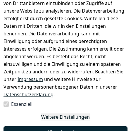
von Drittanbietern einzubinden oder Zugriffe auf
unsere Website zu analysieren. Die Datenverarbeitung
erfolgt erst durch gesetzte Cookies. Wir teilen diese
Daten mit Dritten, die wir in den Einstellungen
Rechtliches
Services
benennen. Die Datenverarbeitung kann mit
AGB
Kontakt
Einwilligung oder aufgrund eines berechtigten
Impressum
Registrieren
Interesses erfolgen. Die Zustimmung kann erteilt oder
Datenschutze
abgelehnt werden. Es besteht das Recht, nicht
rklärung
einzuwilligen und die Einwilligung zu einem späteren
Zeitpunkt zu ändern oder zu widerrufen. Beachten Sie
Barrierefreihe
itserklärung
unser
Impressum
und weitere Hinweise zur
Verwendung personenbezogener Daten in unserer
Widerrufsrec
Datenschutzerklärung
.
ht
Essenziell
Vertrag
Weitere Einstellungen
widerrufen