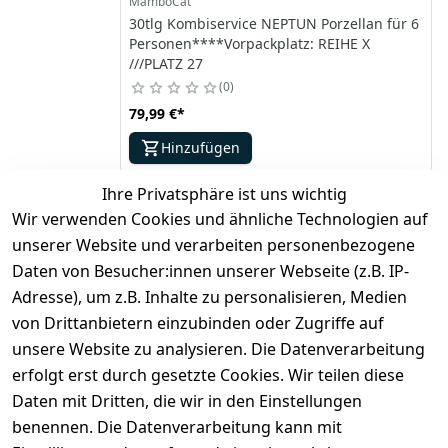
MamboCat
30tlg Kombiservice NEPTUN Porzellan für 6
Personen****Vorpackplatz: REIHE X
///PLATZ 27
0
79,99 €
*
Hinzufügen
Ihre Privatsphäre ist uns wichtig
Wir verwenden Cookies und ähnliche Technologien auf
*
inkl. ges. MwSt
zzgl.
Versandkosten
unserer Website und verarbeiten personenbezogene
Daten von Besucher:innen unserer Webseite (z.B. IP-
1
Adresse), um z.B. Inhalte zu personalisieren, Medien
von Drittanbietern einzubinden oder Zugriffe auf
unsere Website zu analysieren. Die Datenverarbeitung
erfolgt erst durch gesetzte Cookies. Wir teilen diese
Daten mit Dritten, die wir in den Einstellungen
Rechtliches
Services
benennen. Die Datenverarbeitung kann mit
AGB
Kontakt