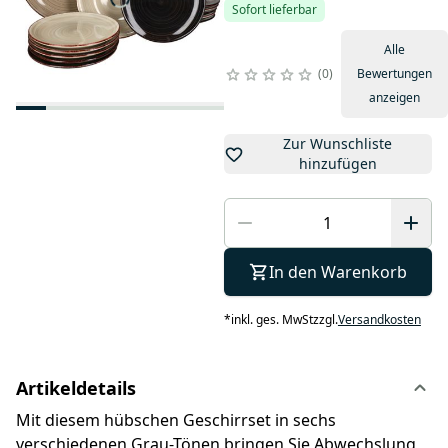
Sofort lieferbar
Alle
0
Bewertungen
anzeigen
Zur Wunschliste
hinzufügen
In den Warenkorb
*
inkl. ges. MwSt
zzgl.
Versandkosten
Artikeldetails
Mit diesem hübschen Geschirrset in sechs
verschiedenen Grau-Tönen bringen Sie Abwechslung