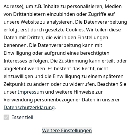
Adresse), um z.B. Inhalte zu personalisieren, Medien
von Drittanbietern einzubinden oder Zugriffe auf
unsere Website zu analysieren. Die Datenverarbeitung
erfolgt erst durch gesetzte Cookies. Wir teilen diese
Daten mit Dritten, die wir in den Einstellungen
Rechtliches
Services
benennen. Die Datenverarbeitung kann mit
AGB
Kontakt
Einwilligung oder aufgrund eines berechtigten
Impressum
Registrieren
Interesses erfolgen. Die Zustimmung kann erteilt oder
Datenschutze
abgelehnt werden. Es besteht das Recht, nicht
rklärung
einzuwilligen und die Einwilligung zu einem späteren
Zeitpunkt zu ändern oder zu widerrufen. Beachten Sie
Barrierefreihe
itserklärung
unser
Impressum
und weitere Hinweise zur
Verwendung personenbezogener Daten in unserer
Widerrufsrec
Datenschutzerklärung
.
ht
Essenziell
Vertrag
Weitere Einstellungen