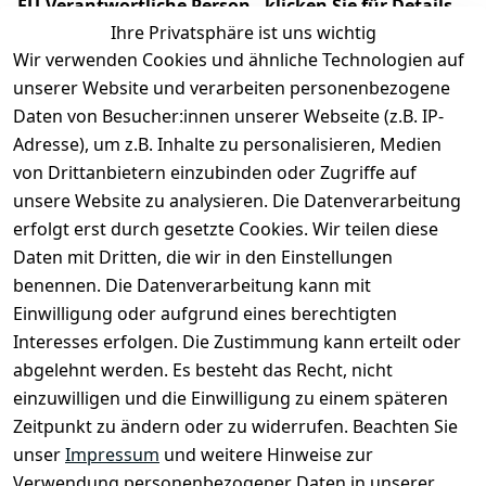
EU-Verantwortliche Person - klicken Sie für Details
Ihre Privatsphäre ist uns wichtig
Wir verwenden Cookies und ähnliche Technologien auf
unserer Website und verarbeiten personenbezogene
Daten von Besucher:innen unserer Webseite (z.B. IP-
Adresse), um z.B. Inhalte zu personalisieren, Medien
von Drittanbietern einzubinden oder Zugriffe auf
unsere Website zu analysieren. Die Datenverarbeitung
erfolgt erst durch gesetzte Cookies. Wir teilen diese
Daten mit Dritten, die wir in den Einstellungen
Rechtliches
Services
benennen. Die Datenverarbeitung kann mit
AGB
Kontakt
Einwilligung oder aufgrund eines berechtigten
Impressum
Registrieren
Interesses erfolgen. Die Zustimmung kann erteilt oder
Datenschutze
abgelehnt werden. Es besteht das Recht, nicht
rklärung
einzuwilligen und die Einwilligung zu einem späteren
Zeitpunkt zu ändern oder zu widerrufen. Beachten Sie
Barrierefreihe
itserklärung
unser
Impressum
und weitere Hinweise zur
Verwendung personenbezogener Daten in unserer
Widerrufsrec