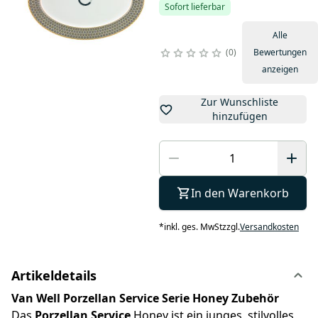
Sofort lieferbar
Alle
0
Bewertungen
anzeigen
Zur Wunschliste
hinzufügen
In den Warenkorb
*
inkl. ges. MwSt
zzgl.
Versandkosten
Artikeldetails
Van Well Porzellan Service Serie Honey Zubehör
Das
Porzellan Service
Honey ist ein junges, stilvolles