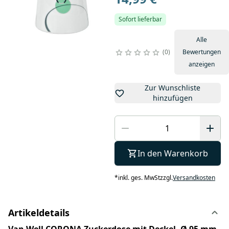
Sofort lieferbar
Alle
0
Bewertungen
anzeigen
Zur Wunschliste
hinzufügen
In den Warenkorb
*
inkl. ges. MwSt
zzgl.
Versandkosten
Artikeldetails
Van Well CORONA Zuckerdose mit Deckel, Ø 95 mm,