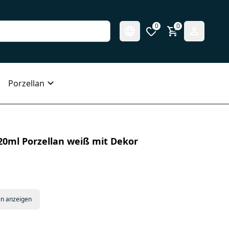
0
0
Porzellan
0ml Porzellan weiß mit Dekor
en anzeigen