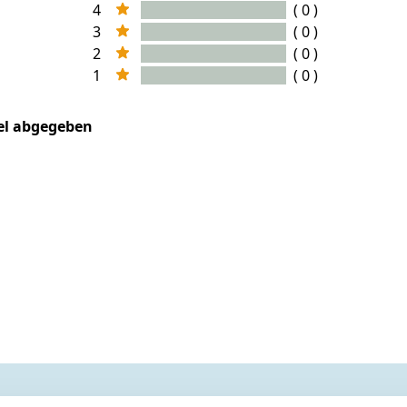
4
( 0 )
3
( 0 )
2
( 0 )
1
( 0 )
kel abgegeben