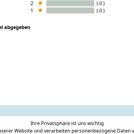
2
( 0 )
1
( 0 )
kel abgegeben
Ihre Privatsphäre ist uns wichtig
serer Website und verarbeiten personenbezogene Daten vo