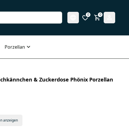
0
0
Porzellan
lchkännchen & Zuckerdose Phönix Porzellan
en anzeigen