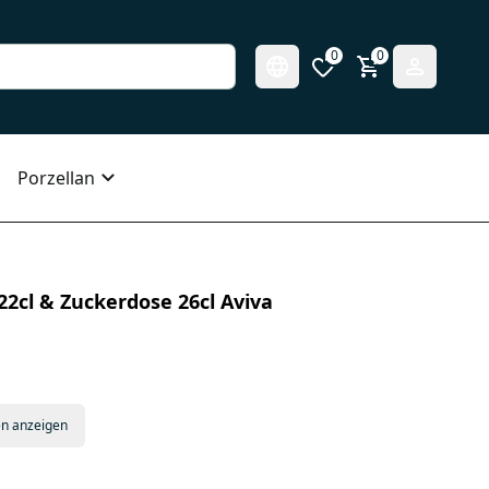
0
0
Porzellan
22cl & Zuckerdose 26cl Aviva
en anzeigen