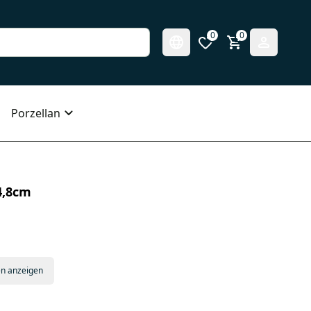
0
0
Porzellan
4,8cm
en anzeigen