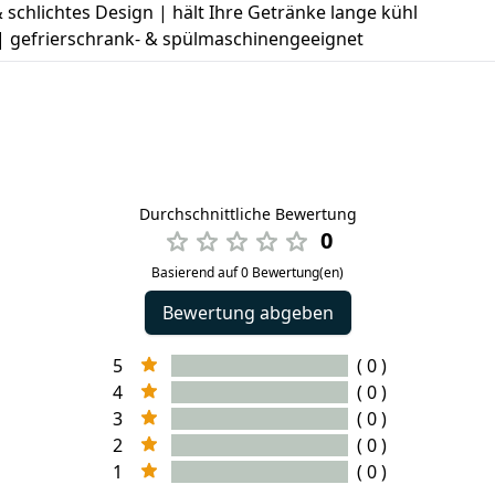
 & schlichtes Design | hält Ihre Getränke lange kühl
 | gefrierschrank- & spülmaschinengeeignet
Durchschnittliche Bewertung
0
Basierend auf 0 Bewertung(en)
Bewertung abgeben
5
( 0 )
4
( 0 )
3
( 0 )
2
( 0 )
1
( 0 )