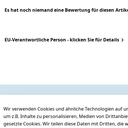
Es hat noch niemand eine Bewertung für diesen Arti
EU-Verantwortliche Person - klicken Sie für Details
Rechtliches
Services
Wir verwenden Cookies und ähnliche Technologien auf un
AGB
Kontakt
um z.B. Inhalte zu personalisieren, Medien von Drittanbi
Impressum
Registrieren
gesetzte Cookies. Wir teilen diese Daten mit Dritten, di
Datenschutzerklärung