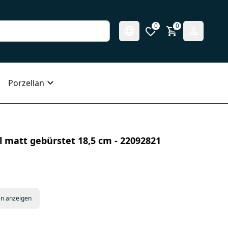
0
0
Porzellan
 matt gebürstet 18,5 cm - 22092821
en anzeigen