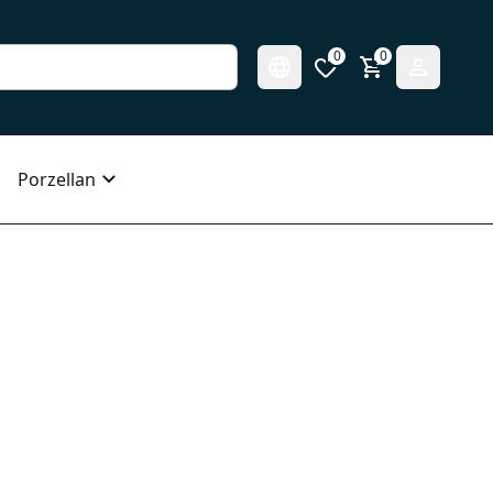
0
0
Porzellan