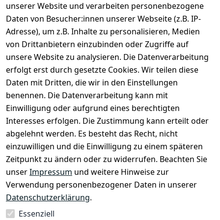
unserer Website und verarbeiten personenbezogene
Daten von Besucher:innen unserer Webseite (z.B. IP-
Adresse), um z.B. Inhalte zu personalisieren, Medien
von Drittanbietern einzubinden oder Zugriffe auf
unsere Website zu analysieren. Die Datenverarbeitung
erfolgt erst durch gesetzte Cookies. Wir teilen diese
Daten mit Dritten, die wir in den Einstellungen
Rechtliches
Services
benennen. Die Datenverarbeitung kann mit
AGB
Kontakt
Einwilligung oder aufgrund eines berechtigten
Impressum
Registrieren
Interesses erfolgen. Die Zustimmung kann erteilt oder
Datenschutze
abgelehnt werden. Es besteht das Recht, nicht
rklärung
einzuwilligen und die Einwilligung zu einem späteren
Zeitpunkt zu ändern oder zu widerrufen. Beachten Sie
Barrierefreihe
itserklärung
unser
Impressum
und weitere Hinweise zur
Verwendung personenbezogener Daten in unserer
Widerrufsrec
Datenschutzerklärung
.
ht
Essenziell