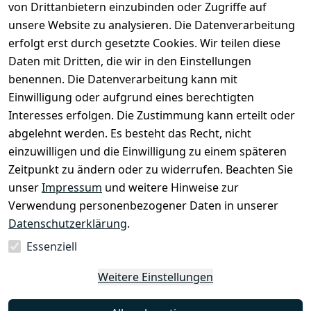
von Drittanbietern einzubinden oder Zugriffe auf
unsere Website zu analysieren. Die Datenverarbeitung
erfolgt erst durch gesetzte Cookies. Wir teilen diese
Daten mit Dritten, die wir in den Einstellungen
Rechtliches
Services
benennen. Die Datenverarbeitung kann mit
AGB
Kontakt
Einwilligung oder aufgrund eines berechtigten
Impressum
Registrieren
Interesses erfolgen. Die Zustimmung kann erteilt oder
Datenschutze
abgelehnt werden. Es besteht das Recht, nicht
rklärung
einzuwilligen und die Einwilligung zu einem späteren
Zeitpunkt zu ändern oder zu widerrufen. Beachten Sie
Barrierefreihe
itserklärung
unser
Impressum
und weitere Hinweise zur
Verwendung personenbezogener Daten in unserer
Widerrufsrec
Datenschutzerklärung
.
ht
Essenziell
Vertrag
Weitere Einstellungen
widerrufen