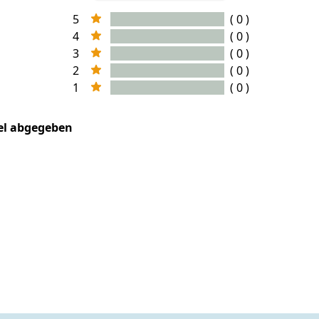
5
( 0 )
4
( 0 )
3
( 0 )
2
( 0 )
1
( 0 )
kel abgegeben