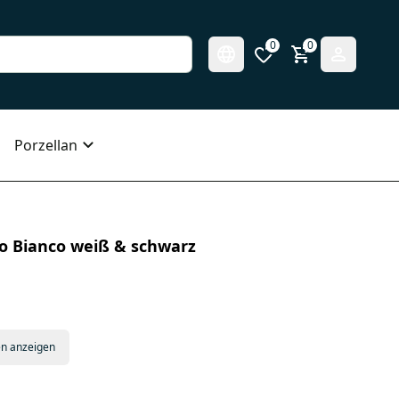
0
0
Porzellan
ro Bianco weiß & schwarz
en anzeigen