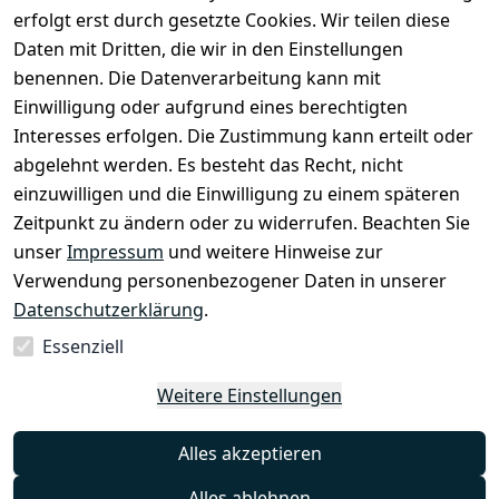
erfolgt erst durch gesetzte Cookies. Wir teilen diese
Daten mit Dritten, die wir in den Einstellungen
Rechtliches
Services
benennen. Die Datenverarbeitung kann mit
AGB
Kontakt
Einwilligung oder aufgrund eines berechtigten
Impressum
Registrieren
Interesses erfolgen. Die Zustimmung kann erteilt oder
Datenschutze
abgelehnt werden. Es besteht das Recht, nicht
rklärung
einzuwilligen und die Einwilligung zu einem späteren
Zeitpunkt zu ändern oder zu widerrufen. Beachten Sie
Barrierefreihe
itserklärung
unser
Impressum
und weitere Hinweise zur
Verwendung personenbezogener Daten in unserer
Widerrufsrec
Datenschutzerklärung
.
ht
Essenziell
Vertrag
Weitere Einstellungen
widerrufen
Alles akzeptieren
Alles ablehnen