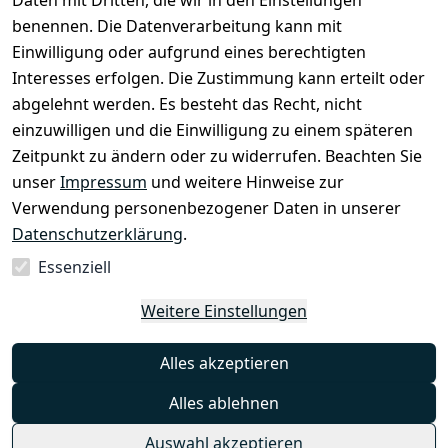
Daten mit Dritten, die wir in den Einstellungen
Rechtliches
Services
benennen. Die Datenverarbeitung kann mit
AGB
Kontakt
Einwilligung oder aufgrund eines berechtigten
Impressum
Registrieren
Interesses erfolgen. Die Zustimmung kann erteilt oder
Datenschutze
abgelehnt werden. Es besteht das Recht, nicht
rklärung
einzuwilligen und die Einwilligung zu einem späteren
Zeitpunkt zu ändern oder zu widerrufen. Beachten Sie
Barrierefreihe
itserklärung
unser
Impressum
und weitere Hinweise zur
Verwendung personenbezogener Daten in unserer
Widerrufsrec
Datenschutzerklärung
.
ht
Essenziell
Vertrag
Weitere Einstellungen
widerrufen
Alles akzeptieren
Alles ablehnen
Auswahl akzeptieren
© Mambocat 2025