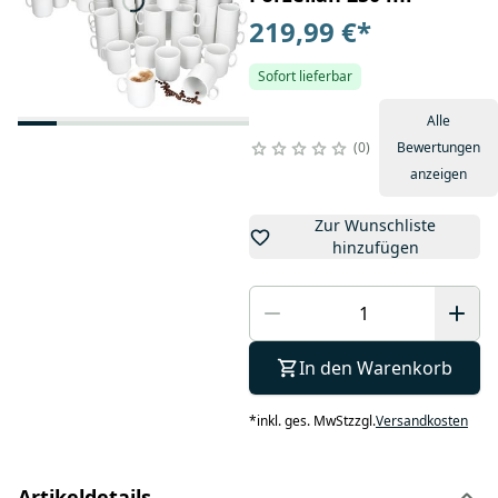
219,99 €
*
Sofort lieferbar
Alle
0
Bewertungen
anzeigen
Zur Wunschliste
hinzufügen
In den Warenkorb
*
inkl. ges. MwSt
zzgl.
Versandkosten
Artikeldetails