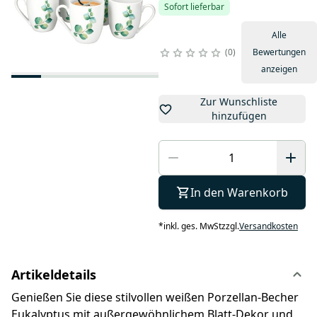
Sofort lieferbar
Alle
0
Bewertungen
anzeigen
Zur Wunschliste
hinzufügen
In den Warenkorb
*
inkl. ges. MwSt
zzgl.
Versandkosten
Artikeldetails
Genießen Sie diese stilvollen weißen Porzellan-Becher
Eukalyptus mit außergewöhnlichem Blatt-Dekor und