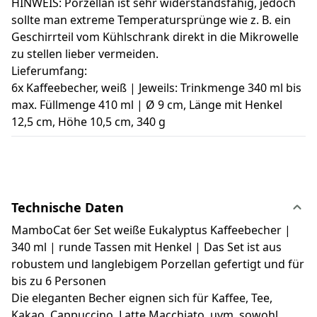
HINWEIS: Porzellan ist sehr widerstandsfähig, jedoch
sollte man extreme Temperatursprünge wie z. B. ein
Geschirrteil vom Kühlschrank direkt in die Mikrowelle
zu stellen lieber vermeiden.
Lieferumfang:
6x Kaffeebecher, weiß | Jeweils: Trinkmenge 340 ml bis
max. Füllmenge 410 ml | Ø 9 cm, Länge mit Henkel
12,5 cm, Höhe 10,5 cm, 340 g
Technische Daten
MamboCat 6er Set weiße Eukalyptus Kaffeebecher |
340 ml | runde Tassen mit Henkel | Das Set ist aus
robustem und langlebigem Porzellan gefertigt und für
bis zu 6 Personen
Die eleganten Becher eignen sich für Kaffee, Tee,
Kakao, Cappuccino, Latte Macchiato, uvm. sowohl