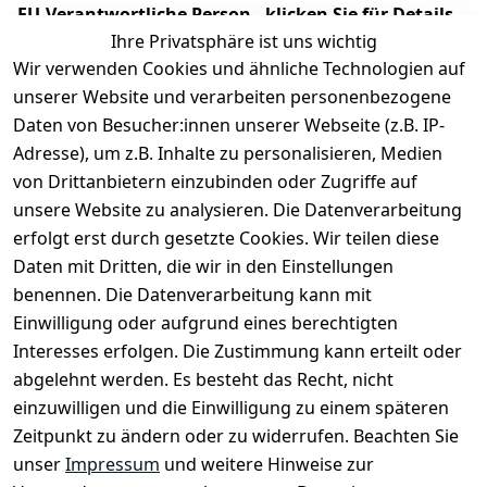
EU-Verantwortliche Person - klicken Sie für Details
Ihre Privatsphäre ist uns wichtig
Wir verwenden Cookies und ähnliche Technologien auf
unserer Website und verarbeiten personenbezogene
Daten von Besucher:innen unserer Webseite (z.B. IP-
Adresse), um z.B. Inhalte zu personalisieren, Medien
von Drittanbietern einzubinden oder Zugriffe auf
unsere Website zu analysieren. Die Datenverarbeitung
erfolgt erst durch gesetzte Cookies. Wir teilen diese
Daten mit Dritten, die wir in den Einstellungen
Rechtliches
Services
benennen. Die Datenverarbeitung kann mit
AGB
Kontakt
Einwilligung oder aufgrund eines berechtigten
Impressum
Registrieren
Interesses erfolgen. Die Zustimmung kann erteilt oder
Datenschutze
abgelehnt werden. Es besteht das Recht, nicht
rklärung
einzuwilligen und die Einwilligung zu einem späteren
Zeitpunkt zu ändern oder zu widerrufen. Beachten Sie
Barrierefreihe
itserklärung
unser
Impressum
und weitere Hinweise zur