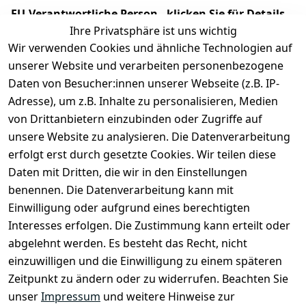
EU-Verantwortliche Person - klicken Sie für Details
Ihre Privatsphäre ist uns wichtig
Wir verwenden Cookies und ähnliche Technologien auf
unserer Website und verarbeiten personenbezogene
Daten von Besucher:innen unserer Webseite (z.B. IP-
Adresse), um z.B. Inhalte zu personalisieren, Medien
von Drittanbietern einzubinden oder Zugriffe auf
unsere Website zu analysieren. Die Datenverarbeitung
erfolgt erst durch gesetzte Cookies. Wir teilen diese
Daten mit Dritten, die wir in den Einstellungen
Rechtliches
Services
benennen. Die Datenverarbeitung kann mit
AGB
Kontakt
Einwilligung oder aufgrund eines berechtigten
Impressum
Registrieren
Interesses erfolgen. Die Zustimmung kann erteilt oder
Datenschutze
abgelehnt werden. Es besteht das Recht, nicht
rklärung
einzuwilligen und die Einwilligung zu einem späteren
Zeitpunkt zu ändern oder zu widerrufen. Beachten Sie
Barrierefreihe
itserklärung
unser
Impressum
und weitere Hinweise zur