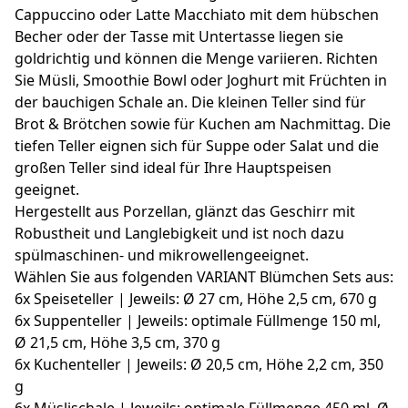
Cappuccino oder Latte Macchiato mit dem hübschen
Becher oder der Tasse mit Untertasse liegen sie
goldrichtig und können die Menge variieren. Richten
Sie Müsli, Smoothie Bowl oder Joghurt mit Früchten in
der bauchigen Schale an. Die kleinen Teller sind für
Brot & Brötchen sowie für Kuchen am Nachmittag. Die
tiefen Teller eignen sich für Suppe oder Salat und die
großen Teller sind ideal für Ihre Hauptspeisen
geeignet.
Hergestellt aus Porzellan, glänzt das Geschirr mit
Robustheit und Langlebigkeit und ist noch dazu
spülmaschinen- und mikrowellengeeignet.
Wählen Sie aus folgenden VARIANT Blümchen Sets aus:
6x Speiseteller | Jeweils: Ø 27 cm, Höhe 2,5 cm, 670 g
6x Suppenteller | Jeweils: optimale Füllmenge 150 ml,
Ø 21,5 cm, Höhe 3,5 cm, 370 g
6x Kuchenteller | Jeweils: Ø 20,5 cm, Höhe 2,2 cm, 350
g
6x Müslischale | Jeweils: optimale Füllmenge 450 ml, Ø