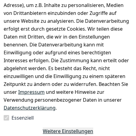
Adresse), um z.B. Inhalte zu personalisieren, Medien
von Drittanbietern einzubinden oder Zugriffe auf
unsere Website zu analysieren. Die Datenverarbeitung
erfolgt erst durch gesetzte Cookies. Wir teilen diese
Daten mit Dritten, die wir in den Einstellungen
Rechtliches
Services
benennen. Die Datenverarbeitung kann mit
AGB
Kontakt
Einwilligung oder aufgrund eines berechtigten
Impressum
Registrieren
Interesses erfolgen. Die Zustimmung kann erteilt oder
Datenschutze
abgelehnt werden. Es besteht das Recht, nicht
rklärung
einzuwilligen und die Einwilligung zu einem späteren
Zeitpunkt zu ändern oder zu widerrufen. Beachten Sie
Barrierefreihe
itserklärung
unser
Impressum
und weitere Hinweise zur
Verwendung personenbezogener Daten in unserer
Widerrufsrec
Datenschutzerklärung
.
ht
Essenziell
Vertrag
Weitere Einstellungen