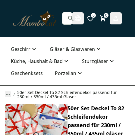
0
0
Geschirr
Gläser & Glaswaren
Küche, Haushalt & Bad
Sturzgläser
Geschenksets
Porzellan
50er Set Deckel To 82 Schleifendekor passend für
230ml / 350ml / 435ml Gläser
50er Set Deckel To 82
Schleifendekor
passend für 230ml /
350ml / 435ml Gläser