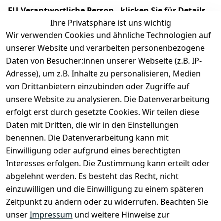
EU-Verantwortliche Person - klicken Sie für Details
Ihre Privatsphäre ist uns wichtig
Wir verwenden Cookies und ähnliche Technologien auf
unserer Website und verarbeiten personenbezogene
Daten von Besucher:innen unserer Webseite (z.B. IP-
Adresse), um z.B. Inhalte zu personalisieren, Medien
von Drittanbietern einzubinden oder Zugriffe auf
unsere Website zu analysieren. Die Datenverarbeitung
erfolgt erst durch gesetzte Cookies. Wir teilen diese
Daten mit Dritten, die wir in den Einstellungen
Rechtliches
Services
benennen. Die Datenverarbeitung kann mit
AGB
Kontakt
Einwilligung oder aufgrund eines berechtigten
Impressum
Registrieren
Interesses erfolgen. Die Zustimmung kann erteilt oder
Datenschutze
abgelehnt werden. Es besteht das Recht, nicht
rklärung
einzuwilligen und die Einwilligung zu einem späteren
Zeitpunkt zu ändern oder zu widerrufen. Beachten Sie
Barrierefreihe
itserklärung
unser
Impressum
und weitere Hinweise zur