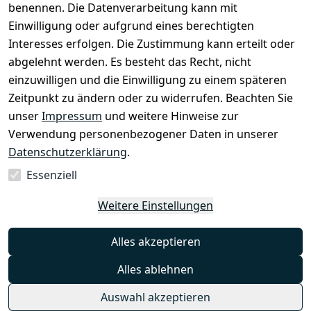
benennen. Die Datenverarbeitung kann mit
AGB
Kontakt
Einwilligung oder aufgrund eines berechtigten
Impressum
Registrieren
Interesses erfolgen. Die Zustimmung kann erteilt oder
Datenschutze
abgelehnt werden. Es besteht das Recht, nicht
rklärung
einzuwilligen und die Einwilligung zu einem späteren
Zeitpunkt zu ändern oder zu widerrufen. Beachten Sie
Barrierefreihe
itserklärung
unser
Impressum
und weitere Hinweise zur
Verwendung personenbezogener Daten in unserer
Widerrufsrec
Datenschutzerklärung
.
ht
Essenziell
Vertrag
Weitere Einstellungen
widerrufen
Alles akzeptieren
Alles ablehnen
Auswahl akzeptieren
© Mambocat 2025