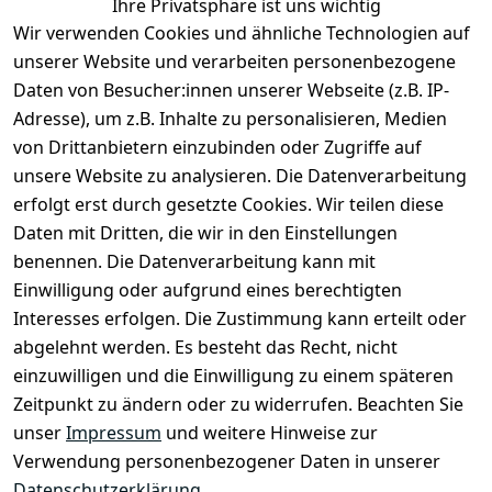
Ihre Privatsphäre ist uns wichtig
Wir verwenden Cookies und ähnliche Technologien auf
unserer Website und verarbeiten personenbezogene
Daten von Besucher:innen unserer Webseite (z.B. IP-
Adresse), um z.B. Inhalte zu personalisieren, Medien
von Drittanbietern einzubinden oder Zugriffe auf
unsere Website zu analysieren. Die Datenverarbeitung
erfolgt erst durch gesetzte Cookies. Wir teilen diese
Daten mit Dritten, die wir in den Einstellungen
Rechtliches
Services
benennen. Die Datenverarbeitung kann mit
AGB
Kontakt
Einwilligung oder aufgrund eines berechtigten
Impressum
Registrieren
Interesses erfolgen. Die Zustimmung kann erteilt oder
Datenschutze
abgelehnt werden. Es besteht das Recht, nicht
rklärung
einzuwilligen und die Einwilligung zu einem späteren
Zeitpunkt zu ändern oder zu widerrufen. Beachten Sie
Barrierefreihe
itserklärung
unser
Impressum
und weitere Hinweise zur
Verwendung personenbezogener Daten in unserer
Widerrufsrec
Datenschutzerklärung
.
ht