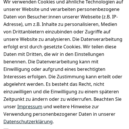
Wir verwenden Cookies und ähnliche Technologien auf
unserer Website und verarbeiten personenbezogene
Daten von Besucher:innen unserer Webseite (z.B. IP-
Adresse), um z.B. Inhalte zu personalisieren, Medien
von Drittanbietern einzubinden oder Zugriffe auf
unsere Website zu analysieren. Die Datenverarbeitung
erfolgt erst durch gesetzte Cookies. Wir teilen diese
Daten mit Dritten, die wir in den Einstellungen
Rechtliches
Services
benennen. Die Datenverarbeitung kann mit
AGB
Kontakt
Einwilligung oder aufgrund eines berechtigten
Impressum
Registrieren
Interesses erfolgen. Die Zustimmung kann erteilt oder
Datenschutze
abgelehnt werden. Es besteht das Recht, nicht
rklärung
einzuwilligen und die Einwilligung zu einem späteren
Zeitpunkt zu ändern oder zu widerrufen. Beachten Sie
Barrierefreihe
itserklärung
unser
Impressum
und weitere Hinweise zur
Verwendung personenbezogener Daten in unserer
Widerrufsrec
Datenschutzerklärung
.
ht